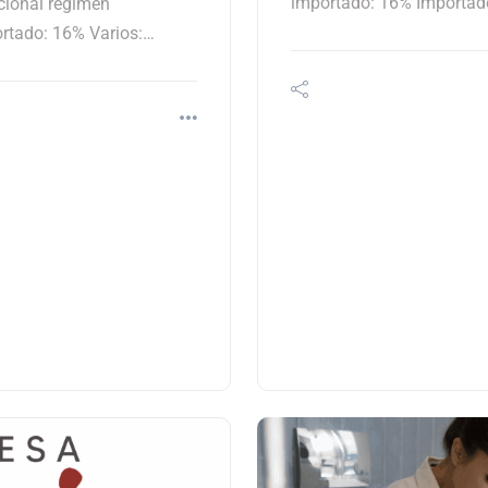
importado: 16% Importad
cional régimen
rtado: 16% Varios:…